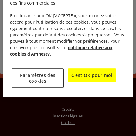
38 55 00
des fins commerciales.
E-mail : smd@amnesty.fr
En cliquant sur « OK J'ACCEPTE », vous donnez votre
Contactez la Fondation Amnesty International
accord pour l'utilisation de ces cookies. Vous pouvez
France :
également continuer sans accepter, et dans ce cas, les
Fondation Amnesty International France
paramètres par défaut des cookies s'appliqueront. Vous
Secrétariat administratif : 76, bd de la Villette -
pouvez à tout moment modifier vos préférences. Pour
75940 Paris cedex 19 - France
en savoir plus, consultez la
politique relative aux
Téléphone (33 +) 01 53 38 66 13
cookies d’Amnesty.
E-mail : fondation@amnesty.fr
Paramètres des
C'est OK pour moi
cookies
Crédits
Mentions légales
Contact