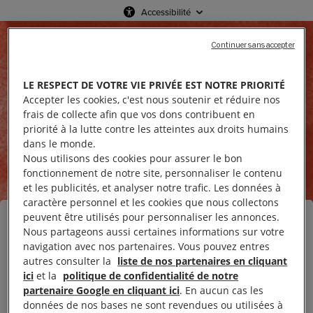
Accessibilité
Continuer sans accepter
LE RESPECT DE VOTRE VIE PRIVÉE EST NOTRE PRIORITÉ
Accepter les cookies, c'est nous soutenir et réduire nos
frais de collecte afin que vos dons contribuent en
priorité à la lutte contre les atteintes aux droits humains
dans le monde.
Nous utilisons des cookies pour assurer le bon
fonctionnement de notre site, personnaliser le contenu
et les publicités, et analyser notre trafic. Les données à
caractère personnel et les cookies que nous collectons
peuvent être utilisés pour personnaliser les annonces.
Contactez l’association Amnesty International
Nous partageons aussi certaines informations sur votre
France :
navigation avec nos partenaires. Vous pouvez entres
autres consulter la
liste de nos partenaires en cliquant
Amnesty International France
ici
et la
politique de confidentialité de notre
72-76, bd de la Villette - 75940 Paris cedex 19 -
partenaire Google en cliquant ici
. En aucun cas les
France
Téléphone (33 +) 01 53 38 65 65 - Fax (33 +) 01 53
données de nos bases ne sont revendues ou utilisées à