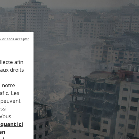
nuer sans accepter
llecte afin
 aux droits
e notre
afic. Les
s peuvent
ssi
 Vous
iquant ici
 en