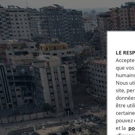
LE RES
Accepter
que vos 
humains
Nous ut
site, pe
données
être uti
certaine
pouvez e
et la
po