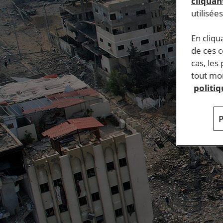
cliquant
utilisée
En cliqu
de ces 
cas, les
tout mom
politi