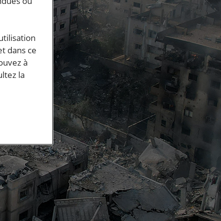
endues ou
tilisation
et dans ce
pouvez à
ltez la